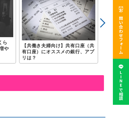
お問い合わせフォーム
くら
新婚生活ス
【共働き夫婦向け】共有口座（共
増や
夫婦で1つ
有口座）にオススメの銀行、アプ
のはどっち
リは？
LINEで相談