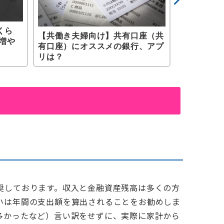
くら
新婚生活ス
【共働き夫婦向け】共有口座（共
増や
夫婦で1つ
有口座）にオススメの銀行、アプ
のはどっち
リは？
奨しております。収入と金融資産残高は多くの方
いは年間の支出額を算出されることをお勧めしま
多かったなど）言い訳をせずに、実際に家計から