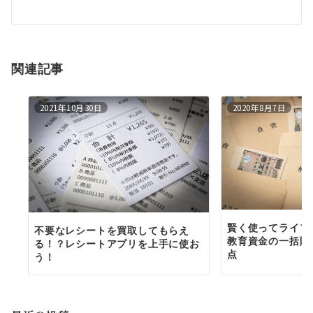
ー
シ
ョ
関連記事
ン
2021年10月30日
2020年8月7日
賢く使ってライフ
不要なレシートを買取してもらえ
教育資金の一括贈
る！？レシートアプリを上手に使お
点
う！