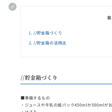
目
//貯金箱づくり
//貯金箱の活用法
//貯金箱づくり
■準備するもの
・ジュースや牛乳の紙パック450mlか500mlが
・はさみ