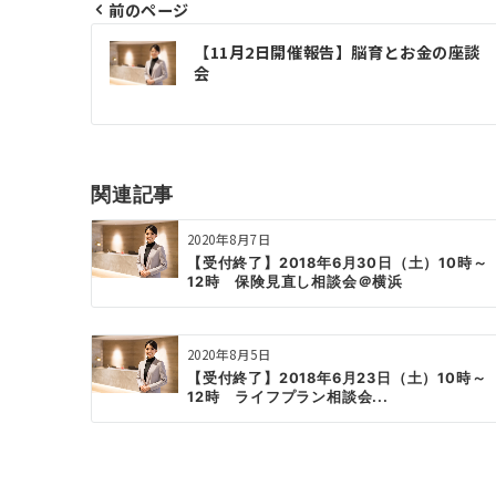
前のページ
投
【11月2日開催報告】脳育とお金の座談
稿
会
ナ
ビ
ゲ
関連記事
ー
2020年8月7日
シ
【受付終了】2018年6月30日（土）10時～
12時 保険見直し相談会＠横浜
ョ
ン
2020年8月5日
【受付終了】2018年6月23日（土）10時～
12時 ライフプラン相談会...