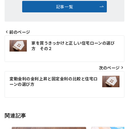
記事一覧
前のページ
投
家を買うきっかけと正しい住宅ローンの選び
稿
方 その２
ナ
ビ
次のページ
ゲ
変動金利の金利上昇と固定金利の比較と住宅ロ
ーンの選び方
ー
シ
ョ
関連記事
ン