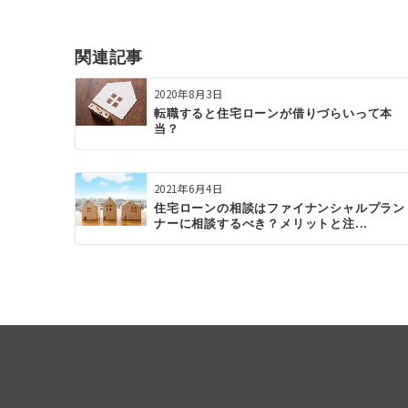
ビ
ゲ
関連記事
ー
2020年8月3日
シ
転職すると住宅ローンが借りづらいって本
当？
ョ
ン
2021年6月4日
住宅ローンの相談はファイナンシャルプラン
ナーに相談するべき？メリットと注...