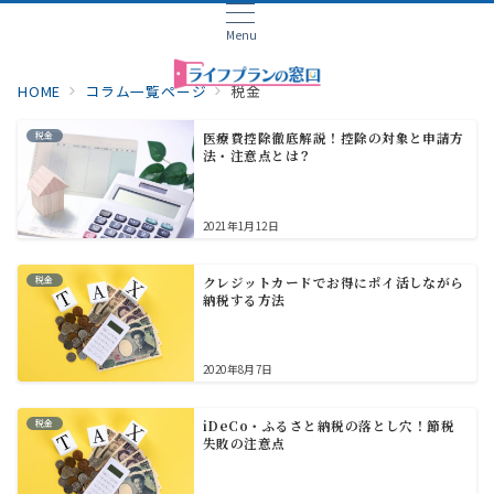
Menu
HOME
コラム一覧ページ
税金
税金
医療費控除徹底解説！控除の対象と申請方
法・注意点とは？
2021年1月12日
税金
クレジットカードでお得にポイ活しながら
納税する方法
2020年8月7日
税金
iDeCo・ふるさと納税の落とし穴！節税
失敗の注意点