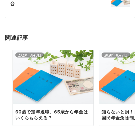
合
ー
シ
ョ
関連記事
ン
2020年8月3日
2020年8月7日
60歳で定年退職。65歳から年金は
知らないと損！自
いくらもらえる？
国民年金免除制度