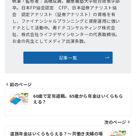
執筆・監修者：高橋成壽。慶應義塾大学総合政策学部
卒。日本FP協会認定 CFP、日本証券アナリスト協
会 認定アナリスト（証券アナリスト）の資格を有
し、ファイナンシャルプランニングと資産運用に強い
ＦＰとして活動中。寿ＦＰコンサルティング株式会
社、株式会社ライフデザインセンターの代表取締役。
お金の先生としてメディア出演多数。
記事一覧
前のページ
投
60歳で定年退職。65歳から年金はいくらもら
稿
える？
ナ
ビ
次のページ
ゲ
遺族年金はいくらもらえる？～共働き夫婦の場