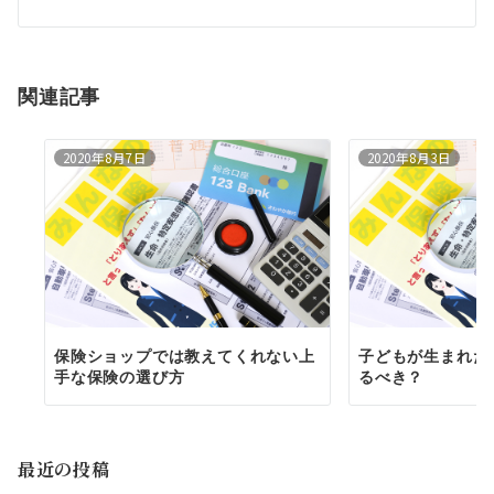
ナ
ビ
ゲ
関連記事
ー
2020年8月7日
2020年8月3日
シ
ョ
ン
保険ショップでは教えてくれない上
子どもが生まれた
手な保険の選び方
るべき？
最近の投稿