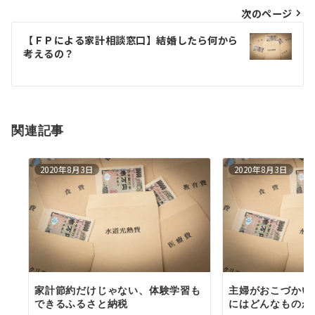
ビ
次のページ
ゲ
【ＦＰによる家計相談窓口】結婚したら何から
考えるの？
ー
シ
ョ
関連記事
ン
2020年8月3日
2020年8月3日
家計節約だけじゃない、体験学習も
主婦がおこづかい
できるふるさと納税
にはどんなものが